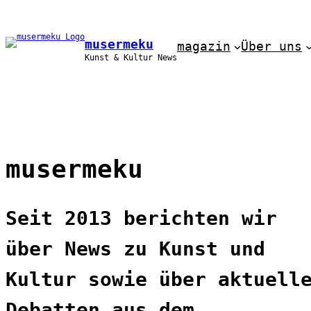
Zum
Inhalt
springen
musermeku
magazin
Über uns
Kunst & Kultur News
musermeku
Seit 2013 berichten wir
über News zu Kunst und
Kultur sowie über aktuell
Debatten aus dem